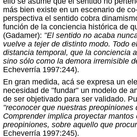
ello se asume que el sentido no perten
más bien existe en un escenario de co
perspectiva el sentido cobra dinamism
función de la conciencia histórica de
(Gadamer):
"El sentido no acaba nunca
vuelve a tejer de distinto modo. Todo el
distancia temporal, que la conciencia 
sino sólo como la demora irremisible d
Echeverría 1997:244).
En gran medida, acá se expresa un el
necesidad de "fundar" un modelo de an
de ser objetivado para ser validado. P
"reconocer que nuestras preopiniones
Comprender implica proyectar mantos 
preopiniones, sobre aquello que proc
Echeverría 1997:245).