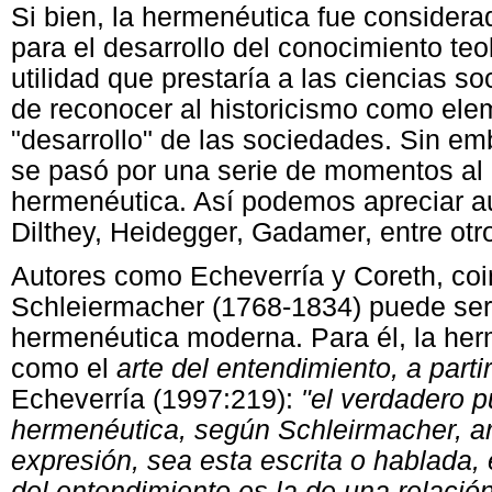
Si bien, la hermenéutica fue consider
para el desarrollo del conocimiento teo
utilidad que prestaría a las ciencias s
de reconocer al historicismo como ele
"desarrollo" de las sociedades. Sin emb
se pasó por una serie de momentos al 
hermenéutica. Así podemos apreciar a
Dilthey, Heidegger, Gadamer, entre otr
Autores como Echeverría y Coreth, coi
Schleiermacher (1768-1834) puede ser 
hermenéutica moderna. Para él, la he
como el
arte del entendimiento, a parti
Echeverría (1997:219):
"el verdadero p
hermenéutica, según Schleirmacher, a
expresión, sea esta escrita o hablada,
del entendimiento es la de una relació