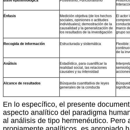
Base epistemológica
Positivismo, Funcionalismo
Historic
Interacc
Énfasis
Medición objetiva (de los hechos
El actor 
sociales, opiniones o actitudes
comprens
individuales); demostración de la
conducta
causalidad y la generalización de
marco de
los resultados de la investigación
grupo so
Recogida de información
Estructurada y sistemática
Flexible:
continuo
de la in
Análisis
Estadístico, para cuantificar la
Interpret
realidad social, las relaciones
semiológ
causales y su intensidad
acciones
Alcance de resultados
Búsqueda cuantitativa de leyes
Búsqueda
generales de la conducta
signific
En lo específico, el presente document
aspecto analítico del paradigma humani
al análisis de tipo hermenéutico. Pero
propiamente analíticos, es apropiado h